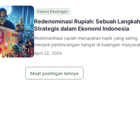
Kamus Keuangan
Redenominasi Rupiah: Sebuah Langka
Strategis dalam Ekonomi Indonesia
Redenominasi rupiah merupakan topik yang sering
menjadi perbincangan hangat di kalangan masyara
Indonesia. Konsep ini, meskipun cukup sederhana,
April 22, 2024
Muat postingan lainnya