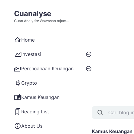
Cuanalyse
Cuan Analysis: Wawasan tajam
tentang keuangan & investasi.
Dapatkan tips & trik cerdas untuk
mengoptimalkan aset Anda!
Home
Investasi
Perencanaan Keuangan
Crypto
Kamus Keuangan
Reading List
About Us
Kamus Keuangan